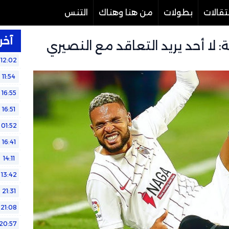
تقالات
بطولات
من هنا وهناك
التنس
آخر 
: لا أحد يريد التعاقد مع النصيري
12:02
11:54
16:55
16:51
01:52
16:41
14:11
13:42
21:31
21:08
20:57