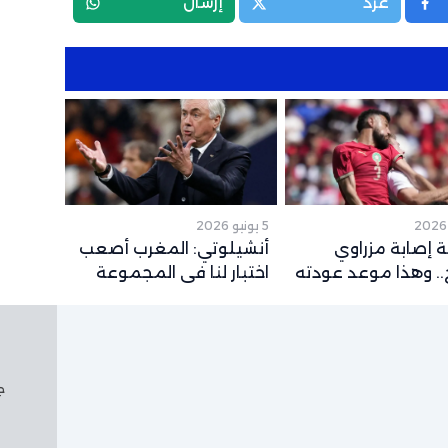
غرد
إرسال
5 يونيو 2026
 إصابة مزراوي
أنشيلوتي: المغرب أصعب
. وهذا موعد عودته
اختبار لنا في المجموعة
قع لكأس العالم
وشباكه حصينة
جم