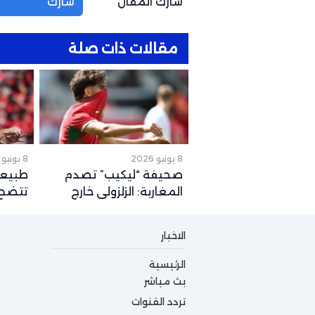
شارك المقال
شارك
مقالات ذات صلة
8 يونيو 2026
8 يونيو 2026
صحيفة “ليكيب” تصدم
طبيعة
المغاربة: الزلزولي خارج
تتضح.
كأس العالم رسمياً والغياب
المتو
يصل لهذا التوقيت
2026
الاخبار
الرئيسية
بث مباشر
تردد القنوات