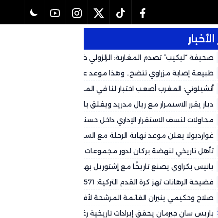
الأخبار
صحيفة “ليكيب” تصدم المغاربة: الزلزولي خارج كأس العالم رسمياً وال
لهذا التوقيت
طبيعة إصابة مزراوي تتضح.. وهذا موعد عودته المتوقع لكأس العالم 2026
أنشيلوتي: المغرب أصعب اختبار لنا في المجموعة وشباكه حصينة
دياز يقرر الاستمرار مع ريال مدريد ويغلق باب العودة إلى الكالتشيو
محاولات لنسف الاستقرار الإداري داخل حسنية أكادير.. جهات سياسية تُغذ
وتستعمل بعض الجماهير لتصفية الحسابات
غوارديولا يعلن موعد نهاية الرحلة مع السيتي
تأهل تاريخي لنهضة بركان لدور مجموعات الأبطال الأفريقي على حساب
طرابلس
يانيس بكراوي يصنع تاريخًا مع إشتوريل بهاتريك في شباك ريو آفي
فضيحة الرهانات تهز كرة القدم التركية: 571 حكماً تحت التحقيق
صلاح وحكيمي ينيران القائمة المرشحة لأفضل فريق في العالم
باريس سان جيرمان يحقق إيرادات تاريخية رغم التحديات المالية