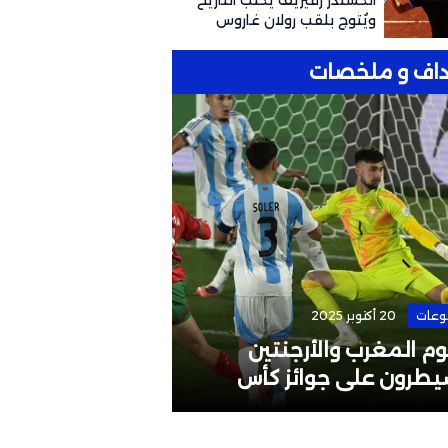
ألكسندر زفيريف يكتب التاريخ
ويُتوج بلقب رولان غاروس
للمرة الأولى
اف و ملخصات
وعات
20 أكتوبر 2025
الرئيسية
4 مايو 2026
م المغرب والأرجنتين
إقالة مدرب المن
يطرون على جوائز كأس
البطولات القارية
لم تحت 20 سنة
لوائح الاتحاد الآ
الإفريقي؟