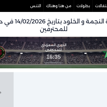
تقالات
بطولات
من هنا وهناك
التنس
تفاصيل وموعد مبار
للمحترفين
الدوري السعودي
-
للمحترفين
-
16:35
جم