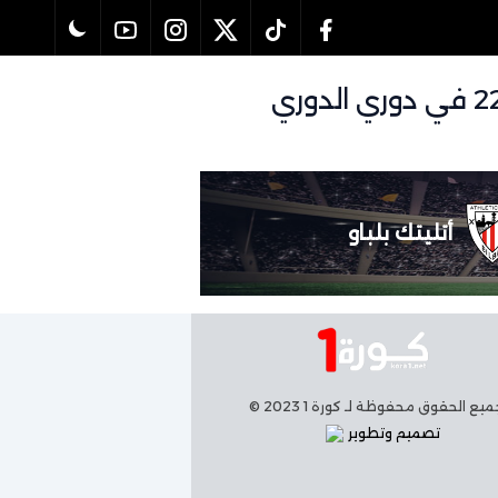
تفاصيل وموعد مباراة برشلونة و أتليتك بلباو بتاريخ 22/11/2025 في دوري الدوري
أتليتك بلباو
يع الحقوق محفوظة لـ كورة 1 2023 ©
تصميم وتطوير