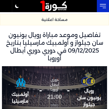
Cl
مساحة اعلانية
تفاصيل وموعد مباراة رويال يونيون
سان جيلواز و أولمبيك مارسيليا بتاريخ
09/12/2025 في دوري دوري أبطال
أوروبا
دوري
أبطال
-
-
أوروبا
رويال
أولمبيك
21:00
يونيون سان
مارسيليا
جيلواز