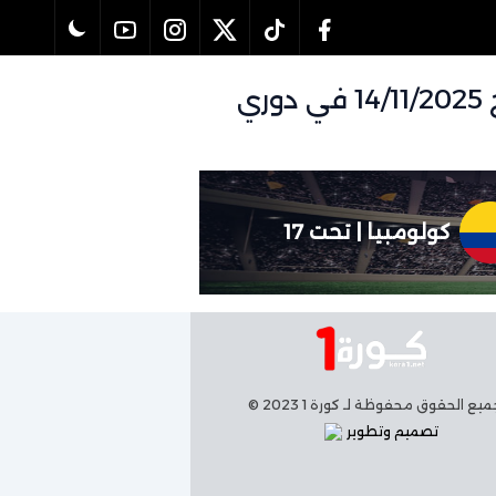
تفاصيل وموعد مباراة فرنسا | تحت 17 و كولومبيا | تحت 17 بتاريخ 14/11/2025 في دوري
كولومبيا | تحت 17
يع الحقوق محفوظة لـ كورة 1 2023 ©
تصميم وتطوير