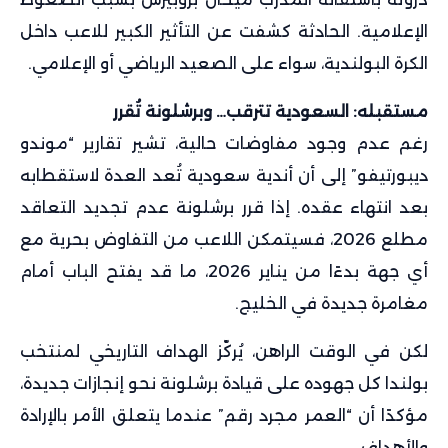
الإعلامية. الحادثة كشفت عن التأثير الكبير للاعب داخل
الكرة البولندية، سواء على الصعيد الرياضي أو الإعلامي.
مستقبله: السعودية تترقب… وبرشلونة تُقرر
رغم عدم وجود مفاوضات حالية، تشير تقارير “موندو
ديبورتيفو” إلى أن أندية سعودية تُعد العدة لاستقطابه
بعد انتهاء عقده. إذا قرر برشلونة عدم تجديد التعاقد
مطلع 2026، فسيتمكن اللاعب من التفاوض بحرية مع
أي جهة بدءًا من يناير 2026، ما قد يفتح الباب أمام
مغامرة جديدة في الخليج.
لكن في الوقت الراهن، يُركّز الهداف التاريخي لمنتخب
بولندا كل جهوده على قيادة برشلونة نحو إنجازات جديدة،
مؤكدًا أن “العمر مجرد رقم” عندما يتعلق الأمر بالإرادة
والأهداف.