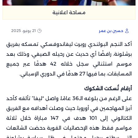
مساحة اعلانية
حسين بن عمر
21 يونيو، 2025
أكد النجم البولندي روبرت ليفاندوفسكي تمسكه بفريق
برشلونة، رافضًا أي حديث عن رحيله الصيفي، وذلك بعد
موسم استثنائي سجل خلاله 42 هدفًا عبر جميع
المسابقات، بما فيها 27 هدفًا في الدوري الإسباني.
أرقام تُسكت الشكوك
على الرغم من بلوغه الـ36 عامًا، واصل “ليفا” تألقه كأحد
أبرز المهاجمين في أوروبا، حيث وصلت أهدافه مع الفريق
الكتالوني إلى 101 هدف في 147 مباراة خلال ثلاثة
مواسم فقط. هذه الإحصائيات القوية دحضت الشائعات
التي ربطته برحيل محتمل في ظل سياسة برشلونة