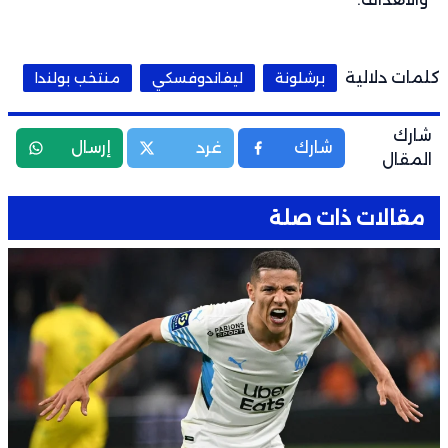
كلمات دلالية
برشلونة
ليفاندوفسكي
منتخب بولندا
شارك
شارك
غرد
إرسال
المقال
مقالات ذات صلة