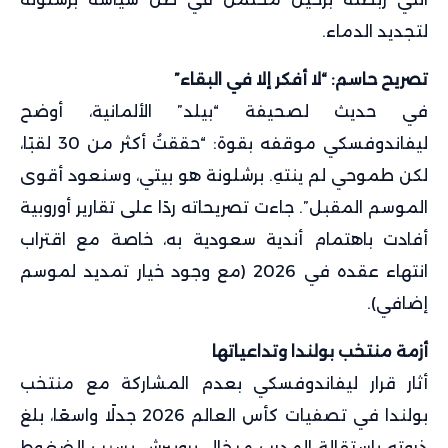
لتجديد الدماء.
تصريح حاسم: “لا أفكر إلا في البقاء”
في حديث لصحيفة “بيلد” الألمانية، أوضح
ليفاندوفسكي موقفه بقوة: “حققتُ أكثر من 30 لقبًا،
لكن طموحي لم ينتهِ. برشلونة هو بيتي، وسنعود أقوى
الموسم المقبل”. جاءت تصريحاته ردًا على تقارير أوروبية
أفادت باهتمام أندية سعودية به، خاصة مع اقتراب
انتهاء عقده في 2026 (مع وجود خيار تمديد لموسم
إضافي).
أزمة منتخب بولندا وتداعياتها
أثار قرار ليفاندوفسكي بعدم المشاركة مع منتخب
بولندا في تصفيات كأس العالم 2026 جدلًا واسعًا، بلغ
ذروته باستقالة المدرب ميخال بروبيرش بسبب الضغوط