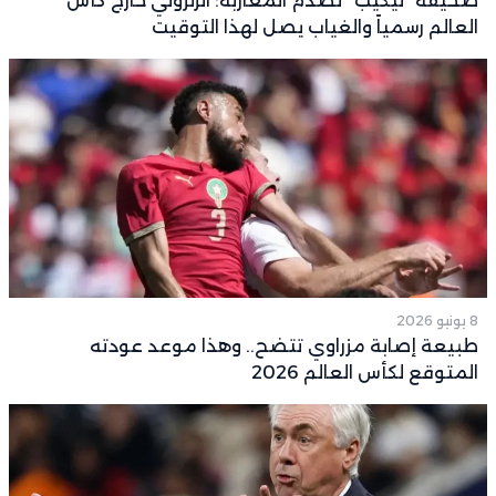
صحيفة “ليكيب” تصدم المغاربة: الزلزولي خارج كأس
العالم رسمياً والغياب يصل لهذا التوقيت
8 يونيو 2026
طبيعة إصابة مزراوي تتضح.. وهذا موعد عودته
المتوقع لكأس العالم 2026