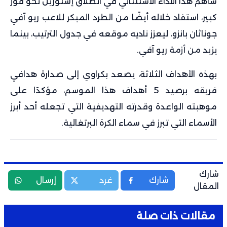
ساهم هذا الأداء الاستثنائي في انطلاق إشتوريل نحو فوز
كبير، استفاد خلاله أيضًا من الطرد المبكر للاعب ريو آفي
جوناثان بانزو، ليعزز ناديه موقعه في جدول الترتيب، بينما
يزيد من أزمة ريو آفي.
بهذه الأهداف الثلاثة، يصعد بكراوي إلى صدارة هدافي
فريقه برصيد 5 أهداف هذا الموسم، مؤكدًا على
موهبته الواعدة وقدرته التهديفية التي تجعله أحد أبرز
الأسماء التي تبرز في سماء الكرة البرتغالية.
شارك
شارك
غرد
إرسال
المقال
مقالات ذات صلة