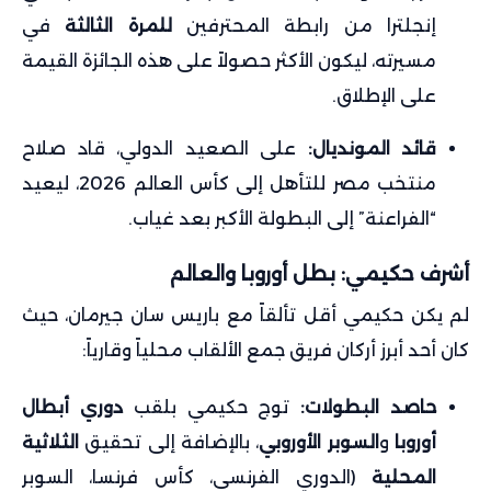
إنجلترا من رابطة المحترفين
للمرة الثالثة
في
مسيرته، ليكون الأكثر حصولاً على هذه الجائزة القيمة
على الإطلاق.
قائد المونديال:
على الصعيد الدولي، قاد صلاح
منتخب مصر للتأهل إلى كأس العالم 2026، ليعيد
“الفراعنة” إلى البطولة الأكبر بعد غياب.
أشرف حكيمي: بطل أوروبا والعالم
لم يكن حكيمي أقل تألقاً مع باريس سان جيرمان، حيث
كان أحد أبرز أركان فريق جمع الألقاب محلياً وقارياً:
حاصد البطولات:
توج حكيمي بلقب
دوري أبطال
أوروبا
و
السوبر الأوروبي
، بالإضافة إلى تحقيق
الثلاثية
المحلية
(الدوري الفرنسي، كأس فرنسا، السوبر