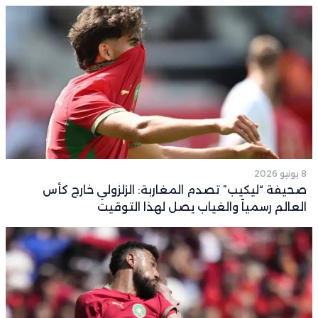
8 يونيو 2026
صحيفة “ليكيب” تصدم المغاربة: الزلزولي خارج كأس
العالم رسمياً والغياب يصل لهذا التوقيت