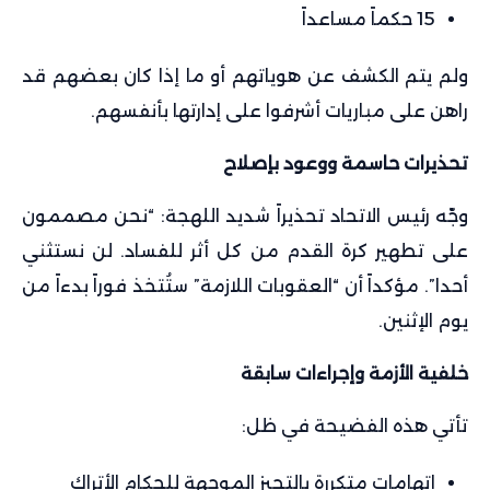
15 حكماً مساعداً
ولم يتم الكشف عن هوياتهم أو ما إذا كان بعضهم قد
راهن على مباريات أشرفوا على إدارتها بأنفسهم.
تحذيرات حاسمة ووعود بإصلاح
وجّه رئيس الاتحاد تحذيراً شديد اللهجة: “نحن مصممون
على تطهير كرة القدم من كل أثر للفساد. لن نستثني
أحدا”. مؤكداً أن “العقوبات اللازمة” ستُتخذ فوراً بدءاً من
يوم الإثنين.
خلفية الأزمة وإجراءات سابقة
تأتي هذه الفضيحة في ظل:
اتهامات متكررة بالتحيز الموجهة للحكام الأتراك