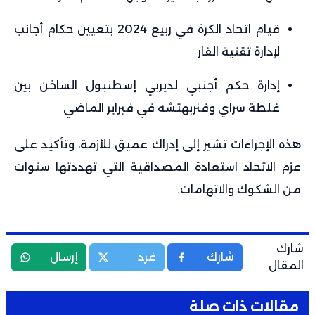
قيام اتحاد الكرة في ربيع 2024 بتعيين حكام أجانب
لإدارة تقنية الفار
إدارة حكم أجنبي لديربي إسطنبول الساخن بين
غلطة سراي وفنربهتشه في فبراير الماضي
هذه الإجراءات تشير إلى إدراك عميق للأزمة، وتأكيد على
عزم الاتحاد استعادة المصداقية التي تهددتها سنوات
من الشكوك والاتهامات.
شارك
شارك
غرد
إرسال
المقال
مقالات ذات صلة