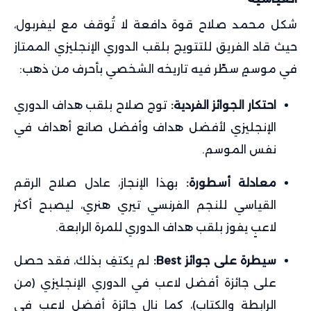
شكل محمد صلاح قوة دافعة لا تُوقف مع ليفربول،
حيث قاد الفريق للتتويج بلقب الدوري الإنجليزي الممتاز
في موسمٍ سطّر فيه تاريخه الشخصي بأحرف من ذهب:
احتكار الجوائز الفردية:
توج صلاح بلقب هداف الدوري
الإنجليزي لأفضل هداف وأفضل صانع أهداف في
نفس الموسم.
معادلة أسطورة:
بهذا الإنجاز، عادل صلاح الرقم
القياسي للنجم الفرنسي تيري هنري، ليصبح أكثر
لاعبٍ يفوز بلقب هداف الدوري للمرة الرابعة.
سيطرة على جوائز Best:
لم يكتفِ بذلك، فقد حصل
على جائزة أفضل لاعب في الدوري الإنجليزي (من
الرابطة والكتاب)، كما نال جائزة أفضل لاعب في