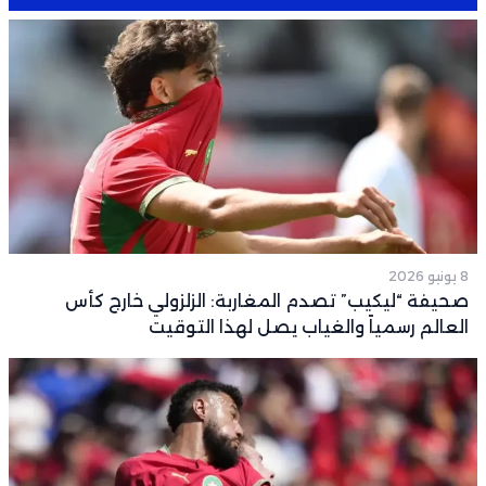
8 يونيو 2026
صحيفة “ليكيب” تصدم المغاربة: الزلزولي خارج كأس
العالم رسمياً والغياب يصل لهذا التوقيت