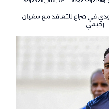
. وهذا موعد عودته
اختبار لنا في المجموعة
قع لكأس العالم
وشباكه حصينة
عودي في صراع للتعاقد مع سفيان
رحيمي