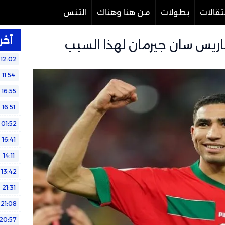
تقالات
بطولات
من هنا وهناك
التنس
آخر 
اريس سان جيرمان لهذا السبب
12:02
11:54
16:55
16:51
01:52
16:41
14:11
13:42
21:31
21:08
20:57