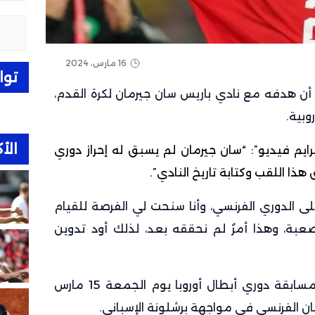
16 مارس، 2024
توا
أن هدفه مع نادي باريس سان جيرمان لكرة القدم،
وبية.
الأك
م فيديو”: “سان جيرمان لم يسبق له إحراز دوري
ق هذا اللقب وكتابة تاريخ النادي”.
على الدوري الفرنسي، وأنا سنحت لي الفرصة للقيام
عبة، وهذا أمرٌ لم نحققه بعد، لذلك أود تدوين
وأجريت قرعة دور ربع النهائي من مسابقة دوري أبطال أوروبا يوم الجمعة 15 مارس