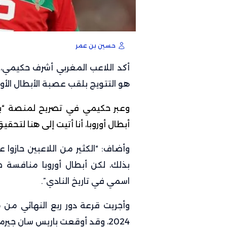
حسين بن عمر
أكد اللاعب المغربي أشرف حكيمي، 
هو التتويج بلقب عصبة الأبطال الأور
وعبر
حكيمي
في تصريح لمنصة “براي
أبطال أوروبا، أنا أتيت إلى هنا لتحقي
وأضاف: “الكثير من اللاعبين حازوا 
بذلك، لكن أبطال أوروبا منافسة ص
اسمي في تاريخ النادي”.
2024، وقد أوقعت باريس سان جيرمان الفرنسي في مواجهة برشلونة الإسباني.