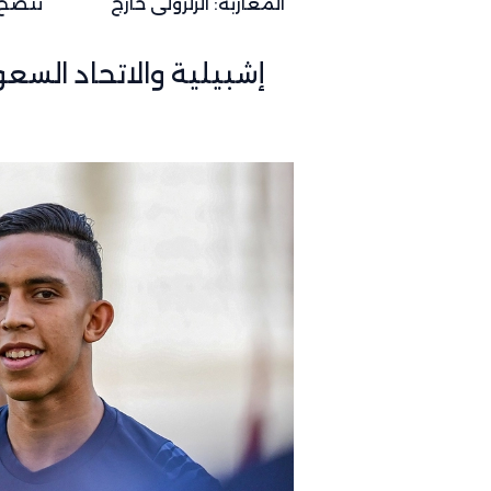
المغاربة: الزلزولي خارج
تتضح.
كأس العالم رسمياً والغياب
المتو
يصل لهذا التوقيت
2026
إشبيلية والاتحاد الس