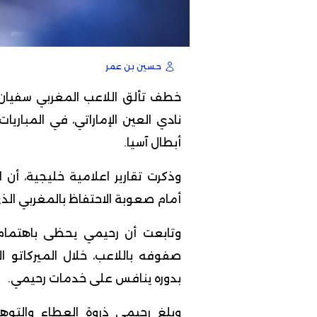
حسين بن عمر
خطف تألق اللاعب المغربي
سفيان
نادي العين الإماراتي، في المباري
أبطال آسيا.
وذكرت تقارير اعلامية خليجية، أن
أمام صعوبة الاحتفاظ بالمغربي الذي
وتابعت أن رحيمي يحظى باهتمام 
صفوفه باللاعب، خلال الميركاتو ا
بدوره ينافس على خدمات رحيمي.
وبلغ رحيمي ذروة العطاء والتوهج 