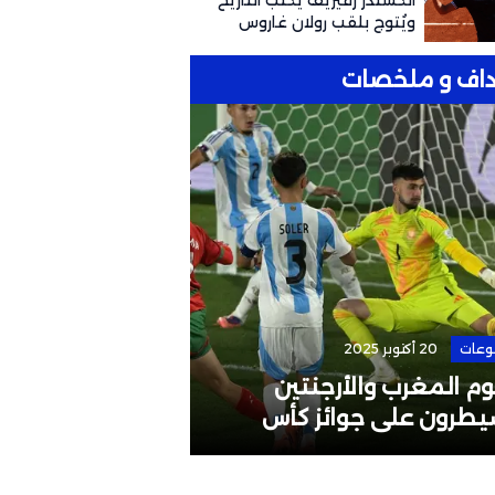
ألكسندر زفيريف يكتب التاريخ
ويُتوج بلقب رولان غاروس
للمرة الأولى
اف و ملخصات
وعات
20 أكتوبر 2025
الرئيسية
4 مايو 2026
م المغرب والأرجنتين
إقالة مدرب المن
يطرون على جوائز كأس
البطولات القارية
لم تحت 20 سنة
لوائح الاتحاد الآ
الإفريقي؟