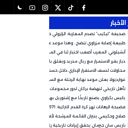
الأخبار
صحيفة “ليكيب” تصدم المغاربة: الزلزولي خارج كأس العالم رسمياً وال
لهذا التوقيت
طبيعة إصابة مزراوي تتضح.. وهذا موعد عودته المتوقع لكأس العالم 2026
أنشيلوتي: المغرب أصعب اختبار لنا في المجموعة وشباكه حصينة
دياز يقرر الاستمرار مع ريال مدريد ويغلق باب العودة إلى الكالتشيو
محاولات لنسف الاستقرار الإداري داخل حسنية أكادير.. جهات سياسية تُغذ
وتستعمل بعض الجماهير لتصفية الحسابات
غوارديولا يعلن موعد نهاية الرحلة مع السيتي
تأهل تاريخي لنهضة بركان لدور مجموعات الأبطال الأفريقي على حساب
طرابلس
يانيس بكراوي يصنع تاريخًا مع إشتوريل بهاتريك في شباك ريو آفي
فضيحة الرهانات تهز كرة القدم التركية: 571 حكماً تحت التحقيق
صلاح وحكيمي ينيران القائمة المرشحة لأفضل فريق في العالم
باريس سان جيرمان يحقق إيرادات تاريخية رغم التحديات المالية