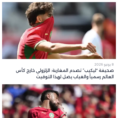
8 يونيو 2026
صحيفة “ليكيب” تصدم المغاربة: الزلزولي خارج كأس
العالم رسمياً والغياب يصل لهذا التوقيت