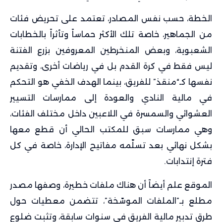
الخطة، حسب نفس المصادر، تعتمد على تحريض فئات
من الجماهير، خاصة تلك الأكثر حماساً وتأثراً بالخطابات
الشعبوية، وبعض المنخرطين المعروفين بزرع الفتنة
ليس فقط في كرة القدم بل في رياضات أخرى، وتقديم
نفسها كـ“منقذ” للفريق، بينما الهدف الخفي هو التحكم
في مالية النادي والعودة إلى ممارسات التسيير
العشوائي والسمسرة في اللاعبين داخل مختلف الفئات،
وهي ممارسات سبق للمكتب الحالي أن قطع معها
بشكل نهائي بعد تسلّمه مفاتيح الإدارة، خاصة في كل
فترة إنتدابات.
الموقع علم أيضاً أن هناك ملفات خطيرة، وصفها مصدر
مطلع بـ”الملفات الموسّخة”، تتضمن معطيات حول
طرق تدبير مالية الفريق في سنوات سابقة، وتثبت ضلوع