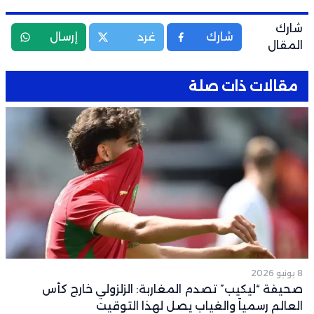
شارك
شارك
غرد
إرسال
المقال
مقالات ذات صلة
8 يونيو 2026
صحيفة “ليكيب” تصدم المغاربة: الزلزولي خارج كأس
العالم رسمياً والغياب يصل لهذا التوقيت