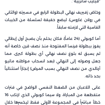
“فيليب شاترييه”.
وخاض زفيريف نهائي البطولة الرابع في مسيرته (والثاني
في رولان غاروس)، ليضع حقيقة لسلسلة من الخيبات
القاسية التي لازمته سابقاً.
أما كوبولي (24 عاماً)، فكان يحلم بأن يصبح أول إيطالي
يفوز ببطولة فرنسا المفتوحة منذ نصف قرن، خاصة أنه
لم يسبق له بلوغ نصف نهائي أي بطولة كبرى، مما
جعل وصوله إلى النهائي (بعد انسحاب مواطنه ماتيو
أرنالدي من نصف النهائي بسبب المرض) إنجازاً استثنائياً
بحد ذاته.
عانى اللاعبان من الضغط النفسي الواضح في فترات
متقطعة من المباراة، ولا سيما كوبولي الذي ارتكب 16
خطأ مباشراً في المجموعة الأولى فقط، ليخسرها خلال