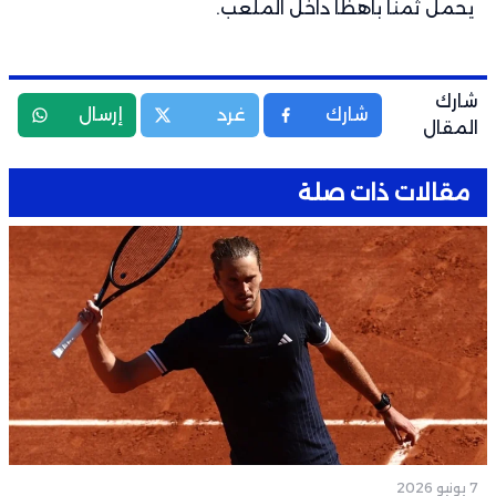
يحمل ثمناً باهظاً داخل الملعب.
شارك
شارك
غرد
إرسال
المقال
مقالات ذات صلة
7 يونيو 2026