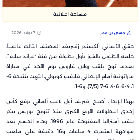
مساحة اعلانية
حسين بن عمر
7 يونيو، 2026
حقق الألماني ألكسندر زفيريف، المصنف الثالث عالمياً،
حلمه الطويل بالفوز بأول بطولة من فئة “غراند سلام”،
بعدما توج بلقب
رولان غاروس
يوم الأحد في مباراة
ماراثونية أمام الإيطالي فلافيو كوبولي، انتهت بنتيجة 6-
1، 4-6، 6-4، 6-7 (7/5)، و6-1.
بهذا الإنجاز، أصبح زفيريف أول لاعب ألماني يرفع كأس
إحدى البطولات الأربع الكبرى منذ تتويج بوريس بيكر
بلقب أستراليا المفتوحة عام 1996. وجاء الحسم بعد
مواجهة استمرت 4 ساعات و16 دقيقة على ملعب