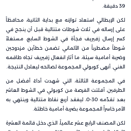
39 دقيقة.
لكن الإيطالي استعاد توازنه مع بداية الثانية، محافظاً
على إرساله في ثلاث شوطات متتالية قبل أن ينجح في
كسر إرسال زفيريف فجأة في الشوط السابع، مستغلاً
شوطاً مضطرباً من الألماني تضمن خطأين مزدوجين
وضربة أمامية سيئة، ما أثار انفعال زفيريف تجاه طاقمه
الفني. أنهى كوبولي المجموعة لصالحه ليعادل النتيجة.
في المجموعة الثالثة، التي شهدت أداءً أفضل من
الطرفين، أفلتت الفرصة من كوبولي في الشوط العاشر
بعد تقدّمه 30-0، ليفقد أربع نقاط متتالية وينتهي به
الأمر خاسراً المجموعة بضربة أمامية خاطئة.
لكن المصنف الرابع عشر عالمياً، الذي دخل قائمة العشرة