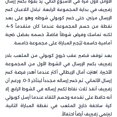
الأوائل لأول مرة في الأسبوع التالي، رد بقوة بكسر إرسال
زفيريف في بداية المجموعة الرابعة. تبادل اللاعبان كسر
الإرسال مرتين، حتى خسر كوبولي شوطه وهو على بعد
نقطة من حسم المجموعة عندما كان متقدماً 5-4.
لكنه تماسك وفرض شوطاً فاصلاً، حسمه بفضل ضربة
أمامية حاسمة ليُجبر المباراة على مجموعة خامسة.
بعد توقف قصير عقب خروج كوبولي من الملعب، بادر
زفيريف بكسر الإرسال في الشوط الأول من المجموعة
الأخيرة. اهتزت آمال الإيطالي أكثر عندما أهدر فرصة كسر
إرسال الألماني، ثم خسر إرساله مجدداً ليتأخر 3-0. ورغم أن
زفيريف أنقذ ثلاث نقاط لكسر إرساله في الشوط الرابع، إلا
أنه حافظ على تقدمه وحسم اللقاء عندما أرسل كوبولي
كرة ساحقة خارج الملعب في نقطة المباراة الثانية،
ليرتمي زفيريف أرضاً احتفالاً.