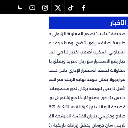
الأخبار
صحيفة “ليكيب” تصدم المغاربة: الزلزولي خارج كأس العالم رسمياً وال
لهذا التوقيت
طبيعة إصابة مزراوي تتضح.. وهذا موعد عودته المتوقع لكأس العالم 2026
أنشيلوتي: المغرب أصعب اختبار لنا في المجموعة وشباكه حصينة
دياز يقرر الاستمرار مع ريال مدريد ويغلق باب العودة إلى الكالتشيو
محاولات لنسف الاستقرار الإداري داخل حسنية أكادير.. جهات سياسية تُغذ
وتستعمل بعض الجماهير لتصفية الحسابات
غوارديولا يعلن موعد نهاية الرحلة مع السيتي
تأهل تاريخي لنهضة بركان لدور مجموعات الأبطال الأفريقي على حساب
طرابلس
يانيس بكراوي يصنع تاريخًا مع إشتوريل بهاتريك في شباك ريو آفي
فضيحة الرهانات تهز كرة القدم التركية: 571 حكماً تحت التحقيق
صلاح وحكيمي ينيران القائمة المرشحة لأفضل فريق في العالم
باريس سان جيرمان يحقق إيرادات تاريخية رغم التحديات المالية