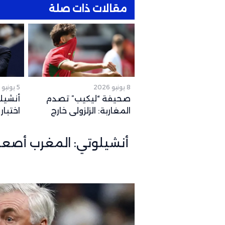
مقالات ذات صلة
8 يونيو 2026
5 يونيو 2026
صحيفة “ليكيب” تصدم
أنشيل
المغاربة: الزلزولي خارج
اختبار
كأس العالم رسمياً والغياب
وشباك
يصل لهذا التوقيت
أنشيلوتي: المغرب أصعب