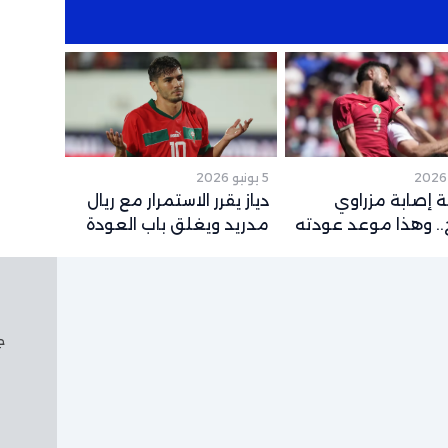
5 يونيو 2026
 إصابة مزراوي
دياز يقرر الاستمرار مع ريال
. وهذا موعد عودته
مدريد ويغلق باب العودة
قع لكأس العالم
إلى الكالتشيو
جم