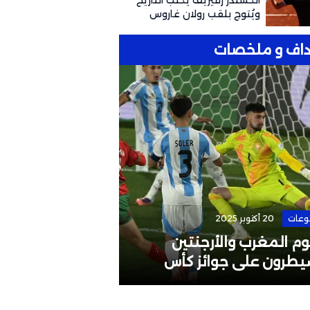
ألكسندر زفيريف يكتب التاريخ
ويُتوج بلقب رولان غاروس
للمرة الأولى
اف و ملخصات
وعات
20 أكتوبر 2025
الرئيسية
4 مايو 2026
م المغرب والأرجنتين
إقالة مدرب المن
يطرون على جوائز كأس
البطولات القارية
لم تحت 20 سنة
لوائح الاتحاد الآ
الإفريقي؟