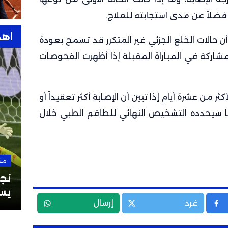
، فضلاً عن مدى استجابته للعلاج.
اهد
 أن حالات الخلع الجزئي غير المتكرر قد تسمح بعودة
مشاركة في المباراة المقبلة إذا أظهرت الفحوصات
ر من عشرة أيام إذا تبين أن الإصابة أكثر تعقيداً أو
ا سيحدده التشخيص النهائي للطاقم الطبي خلال
من هنا وهناك
28 سبتمبر 2025
من
نشيد ريال مدريد “هلا مدريد”:
نجو
وكلمات أغنية ريال مدريد
يس
غرد
إرسال
بالعربية والإسبانية
العا