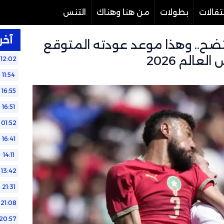
تقالات
بطولات
من هنا وهناك
التنس
آخر 
تضح.. وهذا موعد عودته المتوقع
العالم 2026
12:02
11:54
16:55
16:51
01:52
16:41
14:11
13:42
21:31
21:08
20:57