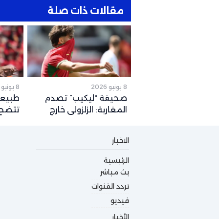
مقالات ذات صلة
8 يونيو 2026
8 يونيو 2026
صحيفة “ليكيب” تصدم
طبيعة
المغاربة: الزلزولي خارج
تتضح.
كأس العالم رسمياً والغياب
المتو
يصل لهذا التوقيت
2026
الاخبار
الرئيسية
بث مباشر
تردد القنوات
فيديو
الأخبار