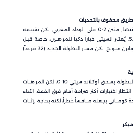
لطريق محفوف بالتحديات
بدأ حامل اللقب دفاعه عن لقبه بانتصار متين 2-0 على الوداد المغربي، لكن تقييمه
في المراهنات تراجع طفيفاً إلى 5.5. يُعتبر السيتي خياراً ذكياً للمراهنين، خاصة قبل
مواجهات محتملة ضد إنتر ميلان وبايرن ميونخ، لكن مسار البطولة الجديد (32 فريقاً)
ية
سجّل بايرن ميونخ أكبر انتصار في البطولة بسحق أوكلاند سيتي 10-0، لكن المراهنات
لى تقييمه عند 7.5، في انتظار اختبارات أكثر صرامة أمام فرق القمة. الأداء
 كومباني يجعله منافساً خطراً، لكنه بحاجة لإثبات
مبكر