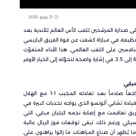
21 يونيو، 2025
 صدارة المرشحين للقب كأس العالم للأندية بعد
نظيفة، في مباراة كشفت عن قوة الفريق الباريسي
نافسين على اللقب العالمي. هذا الأداء المتفوّت
دفع مراهنات الفريق للانهيار من 6.0 إلى 3.5، في إشارة واضحة لتحوّله إلى الخيار الأوفر
بابي
في المقابل، شهد ريال مدريد تراجعاً صادماً بعد تعادله المخيب 1-1 مع الهلال
يادة تشابي ألونسو الذي يواجه تحديات كبيرة في
يق تفاقمت مع إصابة نجمه كيليان مبابي، التي
يكي. ورغم ذلك، تبقى توقعات فوز الريال عالية
ابل 10.0 لباتشوكا، ما يُظهر أن صناع المراهنات ما زالوا يراهنون على