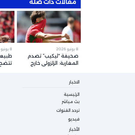
مقالات ذات صلة
8 يونيو 2026
8 يونيو 2026
صحيفة “ليكيب” تصدم
طبيعة
المغاربة: الزلزولي خارج
تتضح.
كأس العالم رسمياً والغياب
المتو
يصل لهذا التوقيت
2026
الاخبار
الرئيسية
بث مباشر
تردد القنوات
فيديو
الأخبار