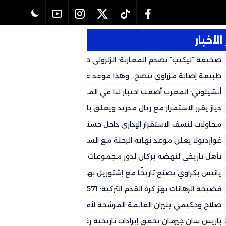
الأخبار
صحيفة “ليكيب” تصدم المغاربة: الزلزولي خارج كأس العالم رسمياً وال
لهذا التوقيت
طبيعة إصابة مزراوي تتضح.. وهذا موعد عودته المتوقع لكأس العالم 2026
أنشيلوتي: المغرب أصعب اختبار لنا في المجموعة وشباكه حصينة
دياز يقرر الاستمرار مع ريال مدريد ويغلق باب العودة إلى الكالتشيو
محاولات لنسف الاستقرار الإداري داخل حسنية أكادير.. جهات سياسية تُغذ
وتستعمل بعض الجماهير لتصفية الحسابات
غوارديولا يعلن موعد نهاية الرحلة مع السيتي
تأهل تاريخي لنهضة بركان لدور مجموعات الأبطال الأفريقي على حساب
طرابلس
يانيس بكراوي يصنع تاريخًا مع إشتوريل بهاتريك في شباك ريو آفي
فضيحة الرهانات تهز كرة القدم التركية: 571 حكماً تحت التحقيق
صلاح وحكيمي ينيران القائمة المرشحة لأفضل فريق في العالم
باريس سان جيرمان يحقق إيرادات تاريخية رغم التحديات المالية