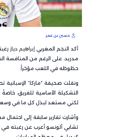
حسين بن عمر
أكد النجم المغربي
إبراهيم دياز
رغبت
مدريد، على الرغم من المنافسة الش
حظوظه في اللعب مؤخراً.
ونقلت صحيفة “ماركا” الإسبانية تص
التشكيلة الأساسية للفريق، خاصةً 
لكني مستعد لبذل كل ما في وسعي 
وأشارت تقارير سابقة إلى احتمال مغاد
تشابي ألونسو أعرب عن رغبته في إب
كبديل في معظم المباريات.