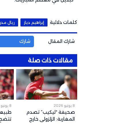
كلمات دلالية
إبراهيم دياز
ريال مدر
شارك المقال
شارك
مقالات ذات صلة
8 يونيو 2026
8 يونيو 2026
صحيفة “ليكيب” تصدم
طبيعة
المغاربة: الزلزولي خارج
تتضح.
كأس العالم رسمياً والغياب
المتو