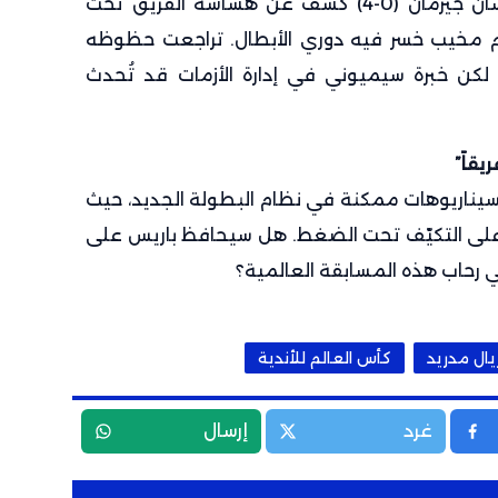
انهيار أتلتيكو مدريد أمام باريس سان جيرمان (0-4) كشف عن هشاشة الفريق تحت
 مخيب خسر فيه دوري الأبطال. تراجعت حظوظه
ي المراهنات من 13.0 إلى 21.0، لكن خبرة سيميوني في إدارة الأزمات قد تُحدث
سيناريوهات ممكنة في نظام البطولة الجديد، حيث
ا على التكيّف تحت الضغط. هل سيحافظ باريس على
 رحاب هذه المسابقة العالمية؟
يال مدريد
كأس العالم للأندية
غرد
إرسال