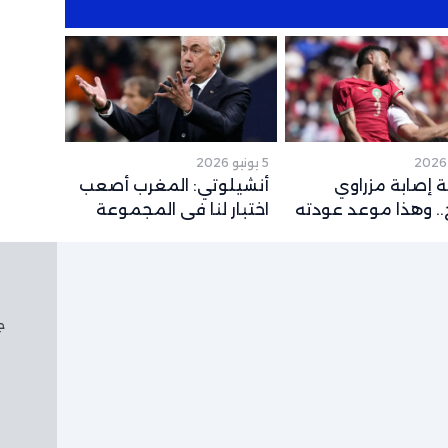
5 يونيو 2026
 إصابة مزراوي
أنشيلوتي: المغرب أصعب
. وهذا موعد عودته
اختبار لنا في المجموعة
قع لكأس العالم
وشباكه حصينة
جم