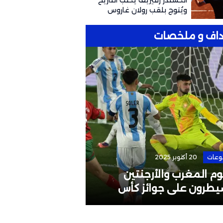
ألكسندر زفيريف يكتب التاريخ
ويُتوج بلقب رولان غاروس
للمرة الأولى
اف و ملخصات
وعات
20 أكتوبر 2025
الرئيسية
4 مايو 2026
م المغرب والأرجنتين
إقالة مدرب المن
يطرون على جوائز كأس
البطولات القارية
لم تحت 20 سنة
لوائح الاتحاد الآ
الإفريقي؟