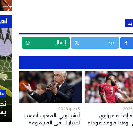
اهد
يد
غرد
إرسال
من هنا وهناك
28 سبتمبر 2025
من
نشيد ريال مدريد “هلا مدريد”:
نجو
5 يونيو 2026
وكلمات أغنية ريال مدريد
يس
 إصابة مزراوي
أنشيلوتي: المغرب أصعب
بالعربية والإسبانية
العا
. وهذا موعد عودته
اختبار لنا في المجموعة
قع لكأس العالم
وشباكه حصينة