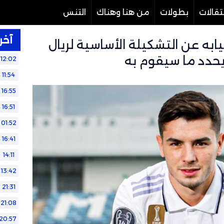
تقالات
بطولات
من هنا وهناك
التنس
آخر 
يابه عن التشكيلة الأساسية لريال
يحدد ما سيقوم به
12:02
11:54
16:55
16:51
01:52
16:41
14:11
13:42
21:31
21:08
20:57