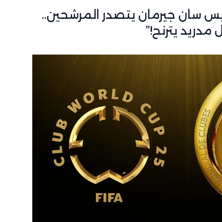
اريس سان جيرمان يتصدر المرشحين..
ل مدريد يترنح!”