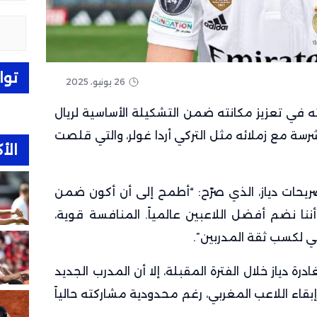
توا
26 يونيو، 2025
ه في تعزيز مكانته ضمن التشكيلة الأساسية لريال
رسة مع زملائه مثل التركي أردا غولر، والتي قلصت
الأك
ريحات دياز، الذي صرّح: “أطمح إلى أن أكون ضمن
أننا نضم أفضل اللاعبين عالمياً. المنافسة قوية،
لكسب ثقة المدربين”.
رة دياز خلال الفترة المقبلة، إلا أن المدرب الجديد
قاء اللاعب المغربي، رغم محدودية مشاركته حالياً