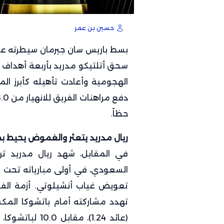
حسين بن عمر
بسط باريس سان جيرمان سيطرته على
سحق أتلتيكو مدريد بأربعة أهداف 
الهجومية وأعادت تأهيله كأبرز الم
حظاً.
ريال مدريد يتعثر والغموض يحيط بم
السعودي، في أولى مبارياته تحت ق
تعويض غياب أنشيلوتي. أزمة الفر
تهدد مشاركته أمام باتشوكا المكس
(عائد 1.24)، مق