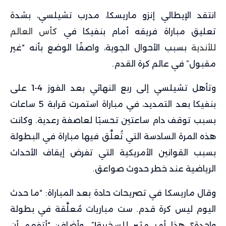
انتقد الإيطالي إنزو ماريسكا، مدرب تشيلسي، بشدة
تعليق مباراة فريقه أمام بنفيكا في
كأس العالم
للأندية
بسبب الأحوال الجوية، واصفًا الوضع بأنه “غير
مقبول” في عالم كرة القدم.
وتأهل تشيلسي إلى ربع النهائي بعد الفوز 4-1 على
بنفيكا بعد التمديد، في مباراة استمرت قرابة 5 ساعات
بسبب توقف دام ساعتين تحسبًا لعاصفة رعدية. وكانت
هذه المرة السادسة التي تُعلَّق فيها مباراة في البطولة
بسبب القوانين الأمريكية التي تفرض إيقاف الأحداث
الرياضية عند خطر حدوث صواعق.
وقال ماريسكا في تصريحات حادة بعد المباراة: “ما حدث
اليوم ليس كرة قدم. ست مباريات مُعلَّقة في بطولة
واحدة؟ هذا أمر مثير للسخرية!”. وأضاف: “أتفهم أن