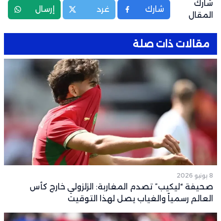
شارك
شارك
غرد
إرسال
المقال
مقالات ذات صلة
8 يونيو 2026
صحيفة “ليكيب” تصدم المغاربة: الزلزولي خارج كأس
العالم رسمياً والغياب يصل لهذا التوقيت