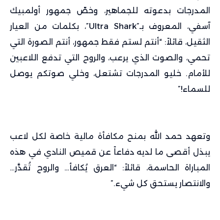
المدرجات بدعوته للجماهير، وخصّ جمهور أولمبيك
آسفي، المعروف بـ”Ultra Shark”، بكلمات من العيار
الثقيل، قائلاً: “أنتم لستم فقط جمهور، أنتم الصورة التي
تحمي، والصوت الذي يرعب، والروح التي تدفع اللاعبين
للأمام. خليو المدرجات تشتعل، وخلي صوتكم يوصل
للسماء!”
وتعهد حمد الله بمنح مكافأة مالية خاصة لكل لاعب
يبذل أقصى ما لديه دفاعاً عن قميص النادي في هذه
المباراة الحاسمة، قائلاً: “العرق يُكافأ… والروح تُقدَّر…
والانتصار يستحق كل شيء.”