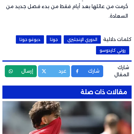
حُرمت من عائلها بعد أيام فقط من بدء فصل جديد من
السعادة.
كلمات دلالية
الدوري الإنجليزي
جوتا
ديوغو جوتا
روتي كاردوسو
شارك
شارك
غرد
إرسال
المقال
مقالات ذات صلة