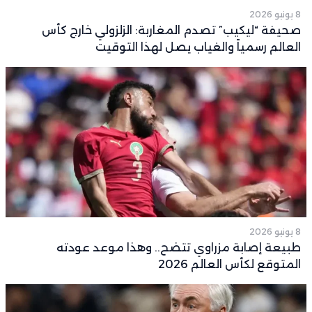
8 يونيو 2026
صحيفة “ليكيب” تصدم المغاربة: الزلزولي خارج كأس
العالم رسمياً والغياب يصل لهذا التوقيت
8 يونيو 2026
طبيعة إصابة مزراوي تتضح.. وهذا موعد عودته
المتوقع لكأس العالم 2026