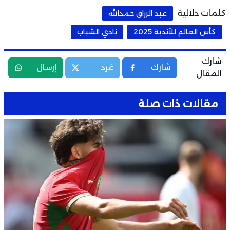
كلمات دلالية
عبد الرزاق حمدالله
كأس العالم للأندية 2025
نادي الشباب
شارك
شارك
غرد
إرسال
المقال
مقالات ذات صلة