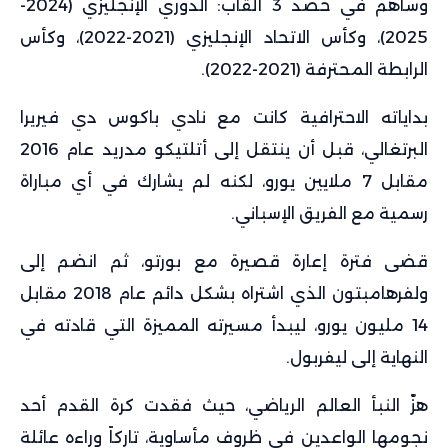
وساهم في حصد 3 ألقاب: الدوري الإنجليزي (2024-
2025)، وكأس الاتحاد الإنجليزي (2021-2022)، وكأس
الرابطة المحترفة (2021-2022).
بداياته الاحترافية كانت مع نادي باكوس دي فيريرا
البرتغالي، قبل أن ينتقل إلى أتلتيكو مدريد عام 2016
مقابل 7 ملايين يورو، لكنه لم يشارك في أي مباراة
رسمية مع الفريق الإسباني.
قضى فترة إعارة قصيرة مع بورتو، ثم انضم إلى
ولفرهامبتون الذي اشتراه بشكل دائم عام 2018 مقابل
14 مليون يورو، ليبدأ مسيرته المميزة التي قادته في
النهاية إلى ليفربول.
هزّ النبأ العالم الرياضي، حيث فقدت كرة القدم أحد
نجومها الواعدين في ظروف مأساوية، تاركاً وراءه عائلة