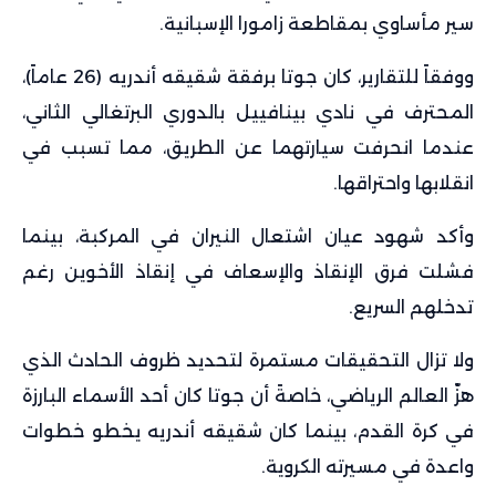
سير مأساوي بمقاطعة زامورا الإسبانية.
ووفقاً للتقارير، كان جوتا برفقة شقيقه أندريه (26 عاماً)،
المحترف في نادي بينافييل بالدوري البرتغالي الثاني،
عندما انحرفت سيارتهما عن الطريق، مما تسبب في
انقلابها واحتراقها.
وأكد شهود عيان اشتعال النيران في المركبة، بينما
فشلت فرق الإنقاذ والإسعاف في إنقاذ الأخوين رغم
تدخلهم السريع.
ولا تزال التحقيقات مستمرة لتحديد ظروف الحادث الذي
هزّ العالم الرياضي، خاصةً أن جوتا كان أحد الأسماء البارزة
في كرة القدم، بينما كان شقيقه أندريه يخطو خطوات
واعدة في مسيرته الكروية.