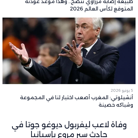
طبيعة إصابة مزراوي تتضح.. وهذا موعد عودته
المتوقع لكأس العالم 2026
5 يونيو 2026
أنشيلوتي: المغرب أصعب اختبار لنا في المجموعة
وشباكه حصينة
وفاة لاعب ليفربول ديوغو جوتا في
حادث سير مروع بإسبانيا