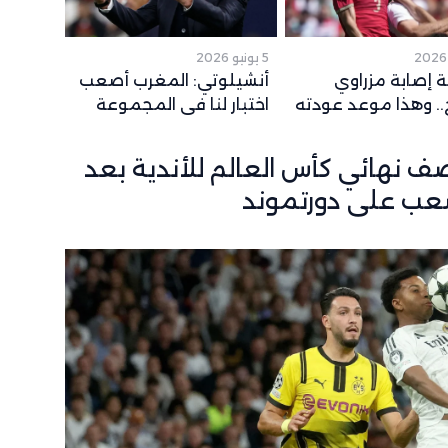
5 يونيو 2026
 إصابة مزراوي
أنشيلوتي: المغرب أصعب
. وهذا موعد عودته
اختبار لنا في المجموعة
قع لكأس العالم
وشباكه حصينة
صف نهائي كأس العالم للأندية بعد
عب على دورتموند