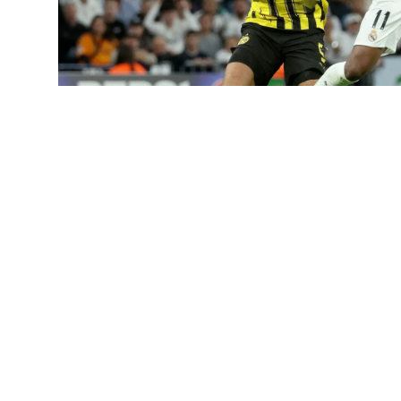
5 يوليو، 2025
تأهل ريال مدريد إلى المربع الذهبي لكأس العالم للأندية 2025 بعد فوزه على بوروسيا
-2 في المباراة التي أقيمت صباح اليوم الأحد على ملعب ميتلايف
قيقة العاشرة عبر المهاجم الشاب غونزالو غارسيا،
غولر داخل المنطقة ليسدد كرة رائعة في الشباك.
ثم ضاعف الفريق الملكي تقدمه في الدقيقة 20 بعد تسديدة قوية من الظهير الأيسر
له ألكسندر أرنولد قبل أن يودعها في المرمى.