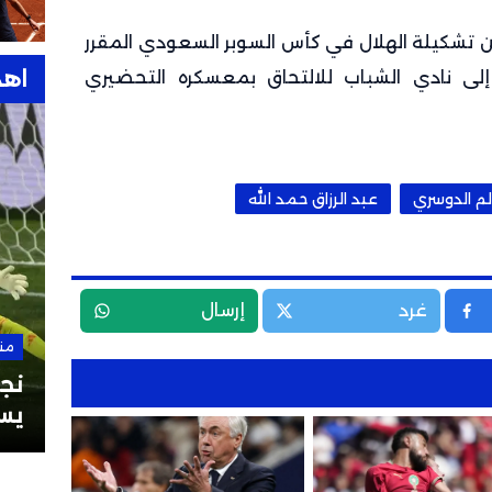
ن تشكيلة الهلال في كأس السوبر السعودي المقرر
اهد
 نادي الشباب للالتحاق بمعسكره التحضيري
م الدوسري
عبد الرزاق حمد الله
غرد
إرسال
من هنا وهناك
28 سبتمبر 2025
من
نشيد ريال مدريد “هلا مدريد”:
نجو
وكلمات أغنية ريال مدريد
يس
بالعربية والإسبانية
العا