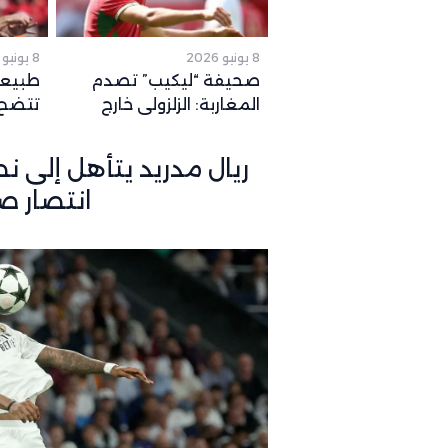
8 يونيو 2026
8 يونيو 2026
صحيفة “ليكيب” تصدم
طبيعة
المغاربة: الزلزولي خارج
تتضح.
كأس العالم رسمياً والغياب
المتو
يصل لهذا التوقيت
2026
ريال مدريد يتأهل إلى ن
انتصار ص