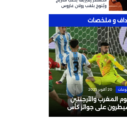
ألكسندر زفيريف يكتب التاريخ
ويُتوج بلقب رولان غاروس
للمرة الأولى
اف و ملخصات
وعات
20 أكتوبر 2025
الرئيسية
4 مايو 2026
م المغرب والأرجنتين
إقالة مدرب المن
يطرون على جوائز كأس
البطولات القارية
لم تحت 20 سنة
لوائح الاتحاد الآ
الإفريقي؟