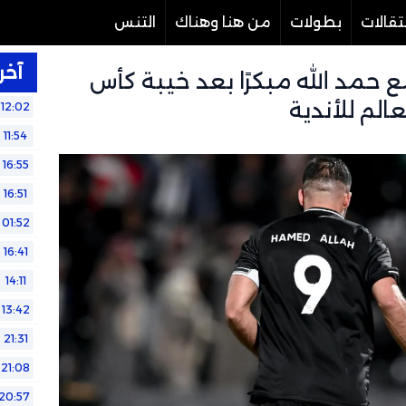
تقالات
بطولات
من هنا وهناك
التنس
آخر 
 حمد الله مبكرًا بعد خيبة كأس
عالم للأندية
12:02
11:54
16:55
16:51
01:52
16:41
14:11
13:42
21:31
21:08
20:57