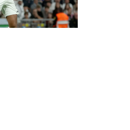
حسين بن عمر
دورتموند بنتيجة 3
في نيوجيرسي.
سجل
ريال مدريد
أول أهدافه في الد
الذي استغل تمريرة دقيقة من أردا 
فران غارسيا، الذي تلقى كرة من زمي