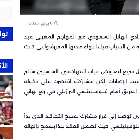
6 يوليو، 2025
توا
ادي الهلال السعودي مع المهاجم المغربي
عبد
 من الشباب قبل انتهاء مدتها المقررة، والتي كانت
الأك
حل سريع لتعويض غياب المهاجمين الأساسيين سالم
بب الإصابات، لكن مشاركته اقتصرت على دخوله
ة 75 خلال مباراة الفريق أمام فلومينينسي البرازيلي في ربع نهائي
ن توصلَا إلى قرار مشترك بفسخ التعاقد، الذي بدأ
 فلومينينسي، حيث تضمن العقد بندًا يسمح بإنهائه