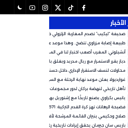
الأخبار
صحيفة “ليكيب” تصدم المغاربة: الزلزولي خارج كأس العالم رسمياً وال
لهذا التوقيت
طبيعة إصابة مزراوي تتضح.. وهذا موعد عودته المتوقع لكأس العالم 2026
أنشيلوتي: المغرب أصعب اختبار لنا في المجموعة وشباكه حصينة
دياز يقرر الاستمرار مع ريال مدريد ويغلق باب العودة إلى الكالتشيو
محاولات لنسف الاستقرار الإداري داخل حسنية أكادير.. جهات سياسية تُغذ
وتستعمل بعض الجماهير لتصفية الحسابات
غوارديولا يعلن موعد نهاية الرحلة مع السيتي
تأهل تاريخي لنهضة بركان لدور مجموعات الأبطال الأفريقي على حساب
طرابلس
يانيس بكراوي يصنع تاريخًا مع إشتوريل بهاتريك في شباك ريو آفي
فضيحة الرهانات تهز كرة القدم التركية: 571 حكماً تحت التحقيق
صلاح وحكيمي ينيران القائمة المرشحة لأفضل فريق في العالم
باريس سان جيرمان يحقق إيرادات تاريخية رغم التحديات المالية