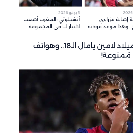
5 يونيو 2026
 إصابة مزراوي
أنشيلوتي: المغرب أصعب
. وهذا موعد عودته
اختبار لنا في المجموعة
قع لكأس العالم
وشباكه حصينة
احتفالية سرية بعيد ميلاد لامين يامال الـ18.. وهواتف
مُمنوعة!