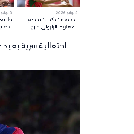
8 يونيو 2026
8 يونيو 2026
صحيفة “ليكيب” تصدم
طبيعة
المغاربة: الزلزولي خارج
تتضح.
كأس العالم رسمياً والغياب
المتو
يصل لهذا التوقيت
2026