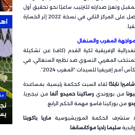
مقبل وتعزز صدارته للترتيب، ساعيًا نحو تحقيق أول
لقب في تاريخه بالبطولة، بعدما حصل على المركز الثاني في نسخة 2022 إثر الخسارة
اهد
يا.
مواجهة المغرب والسنغال
فدرالية الإفريقية لكرة القدم (كاف) عن تشكيلة
 المنتخب المغربي النسوي ضد نظيره السنغالي، في
س أمم إفريقيا للسيدات “المغرب 2024”.
شاميرا نابادّا
لقاء السبت كحكمة رئيسية، بمساعدة
ونا
من بوروندي و
ساكينا حميدو ألفا
من نيجيريا،
من هنا وهناك
28 سبتمبر 2025
من
ودو
من بوركينا فاسو مهمة الحكم الرابع.
نشيد ريال مدريد “هلا مدريد”:
نجو
وكلمات أغنية ريال مدريد
يس
ماريا باكويتا
بالعربية والإسبانية
العا
اندية
سليما راديا موكانسانغا
.