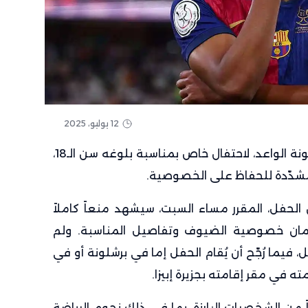
12 يوليو، 2025
، نجم برشلونة الواعد، لاحتفال خاص بمناسبة بلوغه سن الـ18،
 مشدّدة للحفاظ على الخصوصية.
 الحفل، المقرر مساء السبت، سيشهد منعاً كاملاً
ضمان خصوصية الضيوف وتفاصيل المناسبة. ولم
 فيما رُجّح أن يُقام الحفل إما في برشلونة أو في
ه في مقر إقامته بجزيرة إبيزا.
من الشخصيات البارزة، بما في ذلك نجوم الرياضة