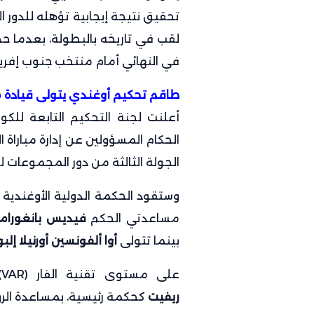
تحقيق نتيجة إيجابية تؤهله للدور ال
في النهائي أمام منتخب جنوب إفريق
طاقم تحكيم أوغندي يتولى قيادة 
أعلنت لجنة التحكيم التابعة للكون
الحكام المسؤولين عن إدارة مباراة
الجولة الثالثة من دور المجموعات لكأ
وستقود الحكمة الدولية الأوغندية
مساعدتي الحكم
فيديس بانغورامب
بينما تتولى
أوا ألفونسين أورنيلا إلب
على مستوى تقنية الفار (VAR)، ستشرف الحكمة الموريشيوسية
ريفيت
كحكمة رئيسية، بمساعدة الرو