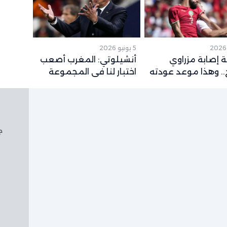
5 يونيو 2026
 إصابة مزراوي
أنشيلوتي: المغرب أصعب
. وهذا موعد عودته
اختبار لنا في المجموعة
قع لكأس العالم
وشباكه حصينة
جم