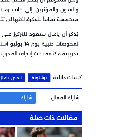
والفنون والمؤثرين، إلى جانب زملاء
متحمسة تماماً للفكرة، لكنها لن تت
يُذكر أن يامال سيعود للتركيز على
لفحوصات طبية يوم
14 يوليو
استع
تدريبية مكثفة تحت إشراف المدرب 
كلمات دلالية
برشلونة
لامين يامال
شارك المقال
شارك
مقالات ذات صلة