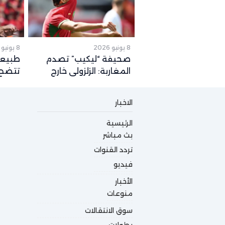
8 يونيو 2026
8 يونيو 2026
صحيفة “ليكيب” تصدم
طبيعة
المغاربة: الزلزولي خارج
تتضح.
كأس العالم رسمياً والغياب
المتو
يصل لهذا التوقيت
2026
الاخبار
الرئيسية
بث مباشر
تردد القنوات
فيديو
الأخبار
منوعات
سوق الانتقالات
بطولات