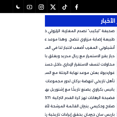
الأخبار
صحيفة “ليكيب” تصدم المغاربة: الزلزولي خارج كأس العالم رسمياً وال
لهذا التوقيت
طبيعة إصابة مزراوي تتضح.. وهذا موعد عودته المتوقع لكأس العالم 2026
أنشيلوتي: المغرب أصعب اختبار لنا في المجموعة وشباكه حصينة
دياز يقرر الاستمرار مع ريال مدريد ويغلق باب العودة إلى الكالتشيو
محاولات لنسف الاستقرار الإداري داخل حسنية أكادير.. جهات سياسية تُغذ
وتستعمل بعض الجماهير لتصفية الحسابات
غوارديولا يعلن موعد نهاية الرحلة مع السيتي
تأهل تاريخي لنهضة بركان لدور مجموعات الأبطال الأفريقي على حساب
طرابلس
يانيس بكراوي يصنع تاريخًا مع إشتوريل بهاتريك في شباك ريو آفي
فضيحة الرهانات تهز كرة القدم التركية: 571 حكماً تحت التحقيق
صلاح وحكيمي ينيران القائمة المرشحة لأفضل فريق في العالم
باريس سان جيرمان يحقق إيرادات تاريخية رغم التحديات المالية