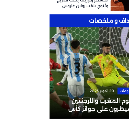
ألكسندر زفيريف يكتب التاريخ
ويُتوج بلقب رولان غاروس
للمرة الأولى
اف و ملخصات
وعات
20 أكتوبر 2025
الرئيسية
4 مايو 2026
م المغرب والأرجنتين
إقالة مدرب المن
يطرون على جوائز كأس
البطولات القارية
لم تحت 20 سنة
لوائح الاتحاد الآ
الإفريقي؟