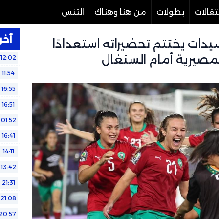
تقالات
بطولات
من هنا وهناك
التنس
آخر 
دات يختتم تحضيراته استعدادًا
مصيرية أمام السنغال
12:02
11:54
16:55
16:51
01:52
16:41
14:11
13:42
21:31
21:08
20:57