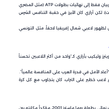
2. إقليميا: سبق أن وصل لاعبان عربيان فقط إلى نهائيات بطولات ATP (مثل المصري
 لكن أرازي كان الأبرز في حقبة التنافس الشرس
ريق لظهور لاعبي شمال إفريقيا لاحقاً، مثل التونسي
رز وليكيب بأرازي كـ”واحد من أكثر اللاعبين تحسناً
م لاعب خطير على التراب، كان يتجاوب مع كل كرة
– بعد البطولة، وصل أرازي إلى نصف نهائي بطولة روما ماسترز 2001، مؤكداً مكانته بين