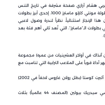
للاعب المغربي هشام أرازي صفحة مشرقة في تاريخ التنس
العربي والإفريقي بتأهله لنهائي بطولة مونتي كارلو ماسترز 1000، إحدى أبرز بطولات
ترفي التنس (ATP). كان هذا الإنجاز استثنائياً، نظراً لندرة وصول لاعبي
طولات الـ”ماسترز”، التي تُعد ثاني أهم فئة بعد
.
ان آنذاك في أواخر العشرينيات من عمره) مجموعة
ر أداءً قوياً على الملاعب الترابية التي تناسبت مع
1. الدور الثاني: تغلب على الإسباني ألبرت كوستا (بطل رولان غاروس لاحقاً في 2002)
2. الدور الثالث: انتصر على الفرنسي سيدريك بيولين (المصنف 44 عالمياً) بثلاث