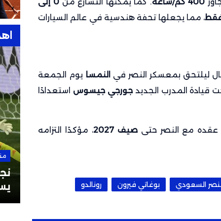
اوز
400 كم/ساعة
. كما يمكنها التسارع من
0 إلى
، مما يجعلها تحفة هندسية في عالم السيارات
اهد
تغال ليلتحق بمعسكر النصر في
النمسا
يوم الجمعة
حت قيادة المدرب الجديد
جورجي جيسوس
استعدادًا
صيف 2027
، مؤكدًا التزامه
من هنا وهناك
28 سبتمبر 2025
من
نشيد ريال مدريد “هلا مدريد”:
نجو
لنصر السعودي
بوغاتي فيرون
رونالدو
وكلمات أغنية ريال مدريد
يس
بالعربية والإسبانية
العا