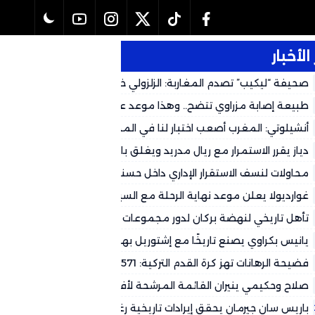
الأخبار
صحيفة “ليكيب” تصدم المغاربة: الزلزولي خارج كأس العالم رسمياً وال
لهذا التوقيت
طبيعة إصابة مزراوي تتضح.. وهذا موعد عودته المتوقع لكأس العالم 2026
أنشيلوتي: المغرب أصعب اختبار لنا في المجموعة وشباكه حصينة
دياز يقرر الاستمرار مع ريال مدريد ويغلق باب العودة إلى الكالتشيو
محاولات لنسف الاستقرار الإداري داخل حسنية أكادير.. جهات سياسية تُغذ
وتستعمل بعض الجماهير لتصفية الحسابات
غوارديولا يعلن موعد نهاية الرحلة مع السيتي
تأهل تاريخي لنهضة بركان لدور مجموعات الأبطال الأفريقي على حساب
طرابلس
يانيس بكراوي يصنع تاريخًا مع إشتوريل بهاتريك في شباك ريو آفي
فضيحة الرهانات تهز كرة القدم التركية: 571 حكماً تحت التحقيق
صلاح وحكيمي ينيران القائمة المرشحة لأفضل فريق في العالم
باريس سان جيرمان يحقق إيرادات تاريخية رغم التحديات المالية