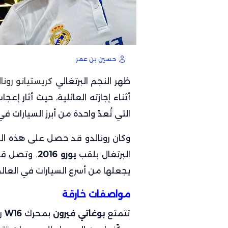
حسين بن عمر
ظهر النجم البرتغالي
كريستيانو رونا
أثناء إجازته العائلية، حيث أثار إع
التي تُعدّ واحدة من أبرز السيارا
البرتغال بلقب
يورو 2016
. وتصل قيم
يجعلها من أسرع السيارات في العالم
مواصفات خارقة
تتمتع
بوغاتي فيرون
بمحرك
W16
رب