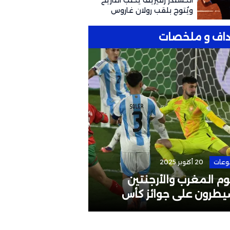
ألكسندر زفيريف يكتب التاريخ
ويُتوج بلقب رولان غاروس
للمرة الأولى
اف و ملخصات
وعات
20 أكتوبر 2025
الرئيسية
4 مايو 2026
م المغرب والأرجنتين
إقالة مدرب المن
يطرون على جوائز كأس
البطولات القارية
لم تحت 20 سنة
لوائح الاتحاد الآ
الإفريقي؟