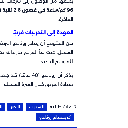
يمكّنها من الوصول إلى سرعات تتج
96 كم/ساعة في غضون 2.6 ثانية فقط
الفاخرة.
العودة إلى التدريبات قريبًا
من المتوقع أن يغادر رونالدو البر
المقبل، حيث بدأ الفريق تدريباته ت
للموسم الجديد.
يُذكر أن رونالدو (40 عامًا) قد جدد عقده مع النصر حتى
بقيادة الفريق خلال الفترة المقبلة.
كلمات دلالية
السيارات
النصر
ا
كريستيانو رونالدو