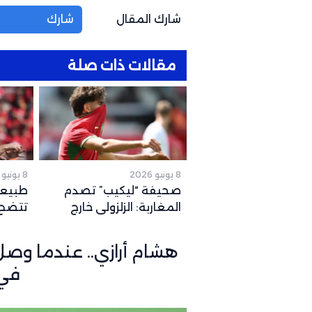
شارك المقال
شارك
مقالات ذات صلة
8 يونيو 2026
8 يونيو 2026
صحيفة “ليكيب” تصدم
طبيعة
المغاربة: الزلزولي خارج
تتضح.
كأس العالم رسمياً والغياب
المتو
يصل لهذا التوقيت
2026
هشام أرازي.. عندما وص
في 