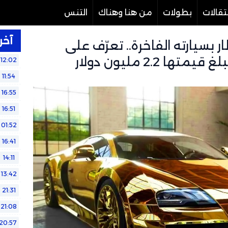
تقالات
بطولات
من هنا وهناك
التنس
آخر 
ر بسيارته الفاخرة.. تعرّف على
ا 2.2 مليون دولار
12:02
11:54
16:55
16:51
01:52
16:41
14:11
13:42
21:31
21:08
20:57