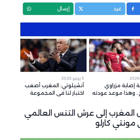
غرد
إرسال
5 يونيو 2026
 إصابة مزراوي
أنشيلوتي: المغرب أصعب
. وهذا موعد عودته
اختبار لنا في المجموعة
قع لكأس العالم
وشباكه حصينة
ل المغرب إلى عرش التنس العالمي
مونتي كارلو