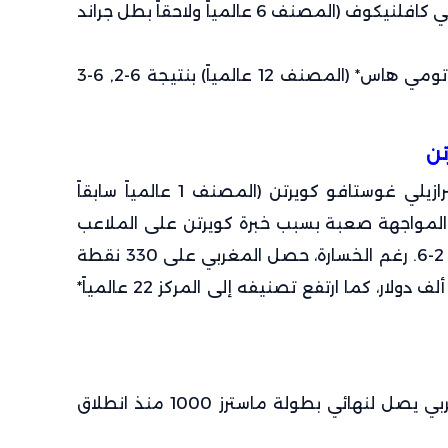
3. ربع النهائي: أقصى الروسي يفجيني كافلنيكوف (المصنف 6 عالمياً ولاحقاً بطل جراند
4. نصف النهائي: فاز على الألماني تومي هاس* (المصنف 12 عالمياً) بنتيجة 6-2, 6-3
تن
في المباراة النهائية، واجه أرازي البرازيلي غوستافو كويرتن (المصنف 1 عالمياً سابقاً
 3 مرات). كانت المواجهة صعبة بسبب خبرة كويرتن على الملاعب
الترابية، حيث خسر أرازي بنتيجة 3-6, 2-6. رغم الخسارة، حصل المغربي على 330 نقطة
تصنيف ومكافأة مالية قدرها 205 ألف دولار، كما ارتفع تصنيفه إلى المركز 22 عالمياً*
1. تاريخيا: كان أرازي أول مغربي وعربي يصل لنهائي بطولة ماسترز 1000 منذ انطلاق