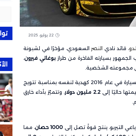
توا
22 يوليو، 2025
لدو
، قائد نادي
النصر
السعودي، مؤخرًا في لشبونة
جاب الجمهور بسيارته الفاخرة من طراز
بوغاتي فيرون
،
الأك
ت في مجموعته الشخصية.
وكان رونالدو قد حصل على هذه السيارة في عام 2016 كهدية لنفسه بمناسبة تتويج
تها حاليًا إلى
2.2 مليون دولار
، وتتميّز بأداء خارق
.
اعي التيربو، ينتج قوةً تصل إلى
1000 حصان
، مما