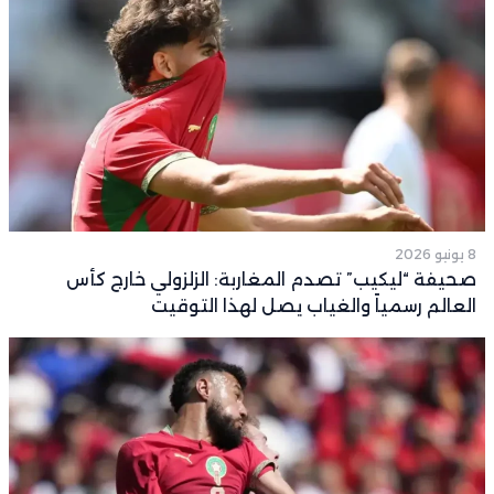
8 يونيو 2026
صحيفة “ليكيب” تصدم المغاربة: الزلزولي خارج كأس
العالم رسمياً والغياب يصل لهذا التوقيت