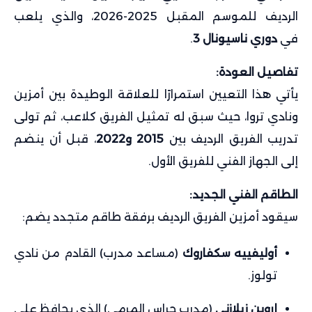
الرديف للموسم المقبل 2025-2026، والذي يلعب
في
دوري ناسيونال 3
.
تفاصيل العودة:
يأتي هذا التعيين استمرارًا للعلاقة الوطيدة بين أمزين
ونادي تروا، حيث سبق له تمثيل الفريق كلاعب، ثم تولى
تدريب الفريق الرديف بين
2015 و2022
، قبل أن ينضم
إلى الجهاز الفني للفريق الأول.
الطاقم الفني الجديد:
سيقود أمزين الفريق الرديف برفقة طاقم متجدد يضم:
أوليفييه سكفاروك
(مساعد مدرب) القادم من نادي
تولوز.
إروين زيلازني
(مدرب حراس المرمى) الذي يحافظ على