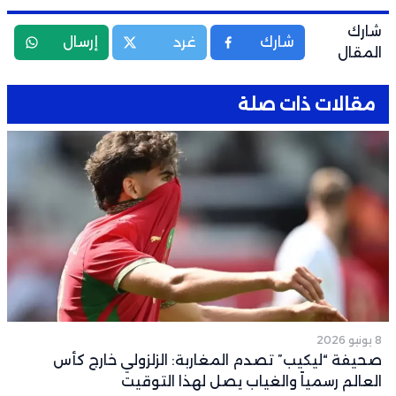
شارك
شارك
غرد
إرسال
المقال
مقالات ذات صلة
8 يونيو 2026
صحيفة “ليكيب” تصدم المغاربة: الزلزولي خارج كأس
العالم رسمياً والغياب يصل لهذا التوقيت