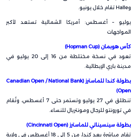
وHalle تقام خلال يونيو.
يوليو – أغسطس: أمريكا الشمالية تستعد لأكبر
المواجهات
كأس هوبمان (Hopman Cup)
تعود في نسخة مختلطة من 16 إلى 20 يوليو في
مدينة باري الإيطالية.
بطولة كندا للماسترز (Canadian Open / National Bank
Open)
تنطلق في 27 يوليو وتستمر حتى 7 أغسطس، وتُقام
في تورونتو للرجال ومونتريال للنساء.
بطولة سينسيناتي للماسترز (Cincinnati Open)
تقام مباشرة بعد كندا، من 5 إلى 18 أغسطس في ولاية