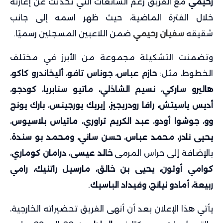
رحيمي
مع الفريق رغم الشائعات التي تحدثت عن إعارته
خلال الفترة الماضية، حيث ظهر اسمه إلى جانب
شقيقه
سفيان رحيمي
ضمن اللاعبين المسجلين رسميًا.
وتضمنت التشكيلة مجموعة من الأبرز في مختلف
الخطوط، مثل:
حازم عباس، جوناس تافو، أليخاندرو كاكو،
هاليرو ساركي، نسيم الشاذلي، ماتيو سنابريا، كودجو،
أديس ياسيتش، رافا رودريجيز، إيريك يورجينس، بارك يونج
وو، جوشوا أودو، عبد الكريم تراوري، ماتياس بلاسيوس،
يحيى نادر، محمد عباس، حسن ساني، ومحمد بو سندة
،
بالإضافة إلى حراس المرمى
خالد عيسى، درامان كوماري،
كوامي أوتون، يحيى بن خالق، مارسيل راتنيك، رامي
ربيعة، أمادو نيانج، وفيداد الباسيك
.
يأتي هذا الإعلان بعد أن أنهى الفريق تحضيراته الخارجية،