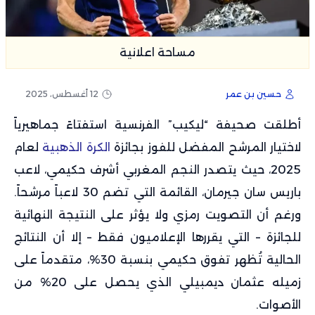
مساحة اعلانية
حسين بن عمر
12 أغسطس، 2025
أطلقت صحيفة “ليكيب” الفرنسية استفتاءً جماهيرياً
لاختيار المرشح المفضل للفوز بجائزة
الكرة الذهبية
لعام
2025، حيث يتصدر النجم المغربي أشرف حكيمي، لاعب
باريس سان جيرمان، القائمة التي تضم 30 لاعباً مرشحاً.
ورغم أن التصويت رمزي ولا يؤثر على النتيجة النهائية
للجائزة – التي يقررها الإعلاميون فقط – إلا أن النتائج
الحالية تُظهر تفوق حكيمي بنسبة 30%، متقدماً على
زميله عثمان ديمبيلي الذي يحصل على 20% من
الأصوات.