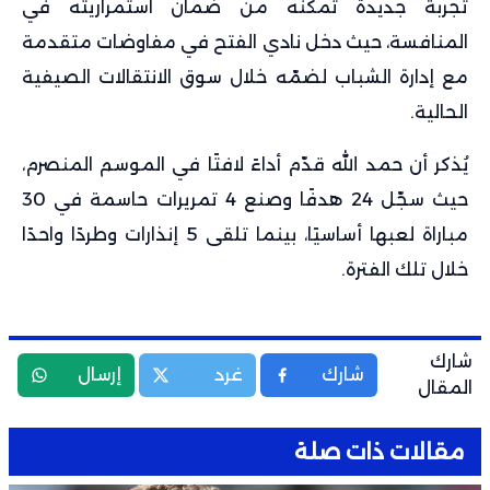
تجربة جديدة تُمكنه من ضمان استمراريته في
المنافسة، حيث دخل نادي الفتح في مفاوضات متقدمة
مع إدارة الشباب لضمّه خلال سوق الانتقالات الصيفية
الحالية.
يُذكر أن حمد الله قدّم أداءً لافتًا في الموسم المنصرم،
حيث سجّل 24 هدفًا وصنع 4 تمريرات حاسمة في 30
مباراة لعبها أساسيًا، بينما تلقى 5 إنذارات وطردًا واحدًا
خلال تلك الفترة.
شارك
شارك
غرد
إرسال
المقال
مقالات ذات صلة