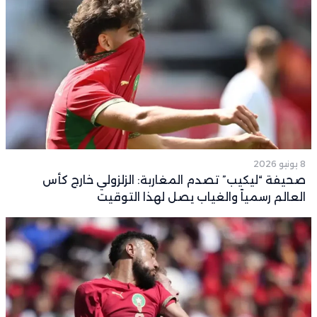
8 يونيو 2026
صحيفة “ليكيب” تصدم المغاربة: الزلزولي خارج كأس
العالم رسمياً والغياب يصل لهذا التوقيت