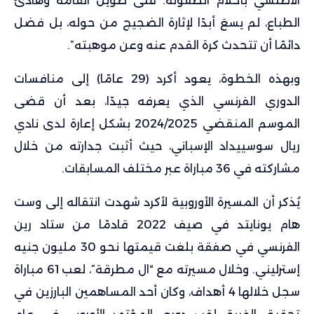
الأطلسي بأحلام الطفولة. فتى طويل القامة وهادئ
الطباع، لم يسعَ أبدًا لإثارة الضجيج من حوله، بل فضل
دائمًا أن تتحدث كرة القدم عنه وعن موهبته”.
وبهذه الخطوة، يعود أكرد (29 عامًا) إلى منافسات
الدوري الفرنسي الذي يعرفه جيدًا، بعد أن قضى
الموسم المنقضي 2024/2025 بشكل إعارة لدى نادي
ريال سوسييداد الإسباني، حيث أثبت جدارته من خلال
مشاركته في 36 مباراة عبر مختلف المسابقات.
يُذكر أن المسيرة الأوروبية لأكرد شهدت انتقاله إلى وست
هام يونايتد في صيف 2022 قادمًا من ستاد رين
الفرنسي في صفقة بلغت قيمتها نحو 30 مليون جنيه
إسترليني. وخلال مسيرته مع “ال مطرقة”، لعب 61 مباراة
سجل خلالها 4 أهداف، وكان أحد المساهمين البارزين في