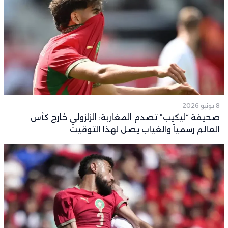
8 يونيو 2026
صحيفة “ليكيب” تصدم المغاربة: الزلزولي خارج كأس
العالم رسمياً والغياب يصل لهذا التوقيت