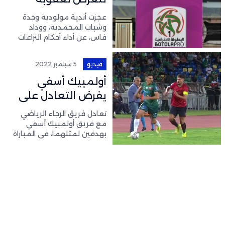
خصم النقاط من
عجزت أندية مولودية وجدة
رصيدها
وشباب المحمدية، ووداد
فاس، عن أداء أحكام النزاعات
النهائية في مرحلتين
للانتقالات السابقة، ولم يعد
فيديو
5 سبتمبر 2022
أمامها سوى مرحلة الانتقالات
المقبلة، لتفادي عقوبة خصم
أولمبيك أسفي
النقاط من رصيدها.
يفرض التعادل على
الرجاء الرياضي
تعادل فريق الرجاء الرياضي
مع فريق أولمبيك آسفي
بهدفين لمثلهما، في المباراة
التي جمعتهما، الأحد، 04
شتنبر 2022، على أرضية
محمد الخامس بالدار البيضاء،
برسم الجولة الأولى من
البطولة الوطنية