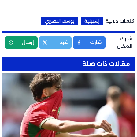
كلمات دلالية
إشبيلية
يوسف النصيري
شارك
شارك
غرد
إرسال
المقال
مقالات ذات صلة