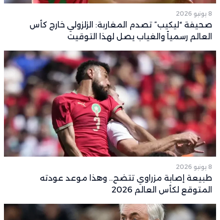
8 يونيو 2026
صحيفة “ليكيب” تصدم المغاربة: الزلزولي خارج كأس
العالم رسمياً والغياب يصل لهذا التوقيت
8 يونيو 2026
طبيعة إصابة مزراوي تتضح.. وهذا موعد عودته
المتوقع لكأس العالم 2026