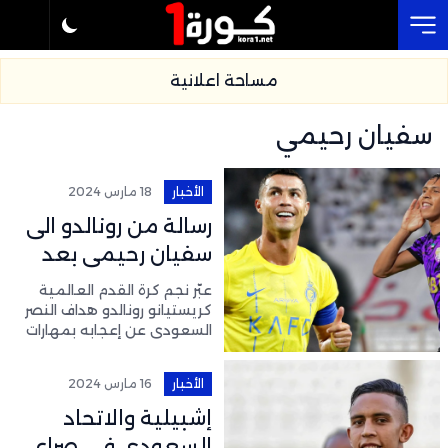
Cl
مساحة اعلانية
سفيان رحيمي
الأخبار
18 مارس 2024
رسالة من رونالدو الى
سفيان رحيمي بعد
إلتحاقه بمنتخب
عبّر نجم كرة القدم العالمية
المغرب
كريستيانو رونالدو هداف النصر
السعودي عن إعجابه بمهارات
اللاعب المغربي سفيان
رحيمي، وذلك بعد تألقه
الأخبار
16 مارس 2024
اللافت في مباراتي الذهاب
والإياب بين فريقه العين
إشبيلية والاتحاد
الإماراتي ونادي
السعودي في صراع