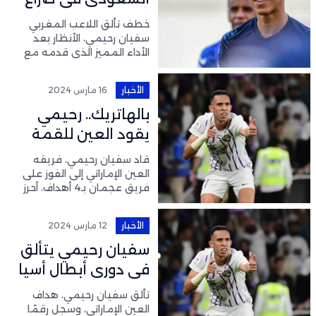
للتعاقد مع سفيان
خطف تألق اللاعب المغربي
رحيمي
سفيان رحيمي، الأنظار بعد
الأداء المميز الذي قدمه مع
نادي العين الإماراتي، في
المباريات الماضية، سواء في
الأخبار
16 مارس 2024
الدوري المحلي أو في دوري
أبطال آسيا. وذكرت تقارير
بالهاتريك.. رحيمي
يقود العين للقمة
في الدوري الإماراتي
قاد سفيان رحيمي، فريقه
العين الإماراتي إلى الفوز على
فريق عجمان بـ4 أهداف، أحرز
منها 3 “هاتريك”. وافتتح
رحيمي التسجيل في الدقيقة
الأخبار
12 مارس 2024
19 من ركلة جزاء حصل عليها
اللاعب المغربي
سفيان رحيمي يتألق
في دوري أبطال أسيا
تألق سفيان رحيمي، هداف
العين الإماراتي، وسجل رقمًا