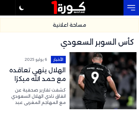
Cl
مساحة اعلانية
كأس السوبر السعودي
الأخبار
6 يوليو 2025
الهلال ينهي تعاقده
مع حمد الله مبكرًا
بعد خيبة كأس
كشفت تقارير صحفية عن
العالم للأندية
اتفاق نادي الهلال السعودي
مع المهاجم المغربي عبد
الرزاق حمد الله على إنهاء عقد
إعارته من الشباب قبل انتهاء
مدتها المقررة، والتي كانت
لمدة 6 أشهر.