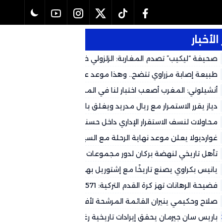
الأخبار
صحيفة “ليكيب” تصدم المغاربة: الزلزولي خارج كأس العالم رسمياً وال
لهذا التوقيت
طبيعة إصابة مزراوي تتضح.. وهذا موعد عودته المتوقع لكأس العالم 2026
أنشيلوتي: المغرب أصعب اختبار لنا في المجموعة وشباكه حصينة
دياز يقرر الاستمرار مع ريال مدريد ويغلق باب العودة إلى الكالتشيو
محاولات لنسف الاستقرار الإداري داخل حسنية أكادير.. جهات سياسية تُغذ
وتستعمل بعض الجماهير لتصفية الحسابات
غوارديولا يعلن موعد نهاية الرحلة مع السيتي
تأهل تاريخي لنهضة بركان لدور مجموعات الأبطال الأفريقي على حساب
طرابلس
يانيس بكراوي يصنع تاريخًا مع إشتوريل بهاتريك في شباك ريو آفي
فضيحة الرهانات تهز كرة القدم التركية: 571 حكماً تحت التحقيق
صلاح وحكيمي ينيران القائمة المرشحة لأفضل فريق في العالم
باريس سان جيرمان يحقق إيرادات تاريخية رغم التحديات المالية