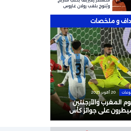
ألكسندر زفيريف يكتب التاريخ
ويُتوج بلقب رولان غاروس
للمرة الأولى
اف و ملخصات
وعات
20 أكتوبر 2025
الرئيسية
4 مايو 2026
م المغرب والأرجنتين
إقالة مدرب المن
يطرون على جوائز كأس
البطولات القارية
لم تحت 20 سنة
لوائح الاتحاد الآ
الإفريقي؟