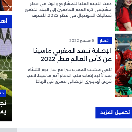
القادمين لحضور المونديال
دعت اللجنة العليا للمشاريع والإرث في قطر
مشجعي كرة القدم القادمين إلى البلاد، لحضور
فعاليات المونديال في قطر 2022، للتعرف
اهد
على سياسة السفر الخاصة بكورونا، التي أعلنت
وزارة الصحة العامة
الأخبار
6 سبتمبر 2022
الإصابة تبعد المغربي ماسينا
عن كأس العالم قطر 2022
تلقى منتخب المغرب خبرا غير سار، يوم الثلاثاء
بعد تأكيد إصابة قلب الدفاع آدم ماسينا، لاعب
فريق أودينيزي الإيطالي بتمزق في الرباط
الصليبي لركبته اليمنى. ونشر أودينيزي بيانًا عبر
موقعه
من هنا وهناك
28 سبتمبر 2025
من
نشيد ريال مدريد “هلا مدريد”:
نجو
وكلمات أغنية ريال مدريد
يس
تحميل المزيد
بالعربية والإسبانية
العا