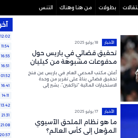
تقالات
بطولات
من هنا وهناك
التنس
آخر 
12:02
الأخبار
18 يوليو 2025
11:54
تحقيق قضائي في باريس حول
16:55
مدفوعات مشبوهة من كيليان
16:51
مبابي لضباط أمن
أعلن مكتب المدعي العام في باريس عن فتح
01:52
تحقيق قضائي بناءً على تقرير من وحدة
الاستخبارات المالية “تراكفين”، يشير إلى
16:41
معاملات مالية غير نظامية يشتبه في تورط
14:11
نجم ريال مدريد
13:42
الأخبار
17 يوليو 2025
21:31
ما هو نظام الملحق الآسيوي
21:08
المؤهل إلى كأس العالم؟
20:57