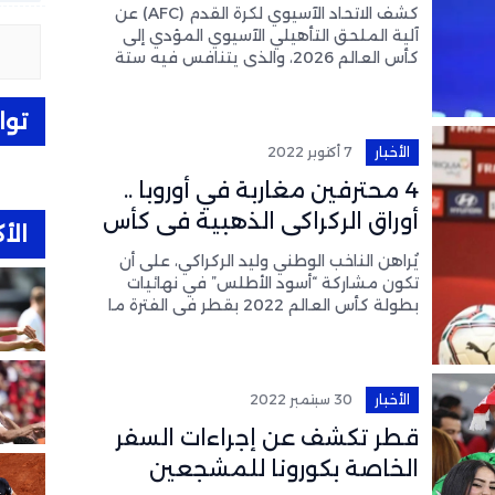
كشف الاتحاد الآسيوي لكرة القدم (AFC) عن
آلية الملحق التأهيلي الآسيوي المؤدي إلى
كأس العالم 2026، والذي يتنافس فيه ستة
منتخبات على مقعدين مباشرين في المونديال،
بالإضافة إلى فرصة ثالثة
توا
الأخبار
7 أكتوبر 2022
4 محترفين مغاربة في أوروبا ..
أوراق الركراكي الذهبية في كأس
الأك
العالم
يُراهن الناخب الوطني وليد الركراكي، على أن
تكون مشاركة “أسود الأطلس” في نهائيات
بطولة كأس العالم 2022 بقطر في الفترة ما
بين 20 نوفمبر إلى 18 ديسمبر المقبل إيجابية،
لذلك
الأخبار
30 سبتمبر 2022
قطر تكشف عن إجراءات السفر
الخاصة بكورونا للمشجعين